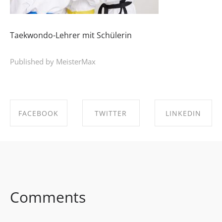
Taekwondo-Lehrer mit Schülerin
Published by MeisterMax
FACEBOOK
TWITTER
LINKEDIN
SHARE ON
SHARE ON
SHARE ON
FACEBOOK
TWITTER
LINKEDIN
Comments